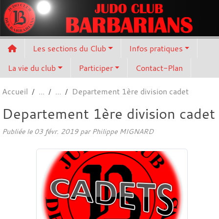
Panneau de gestion des cookies
Les sections du Club
Infos pratiques
La vie du club
Participer
Contact-Plan
Accueil
Departement 1ère division cadet
Departement 1ère division cadet
Publiée le
03 févr. 2019
par
Philippe MIGNARD