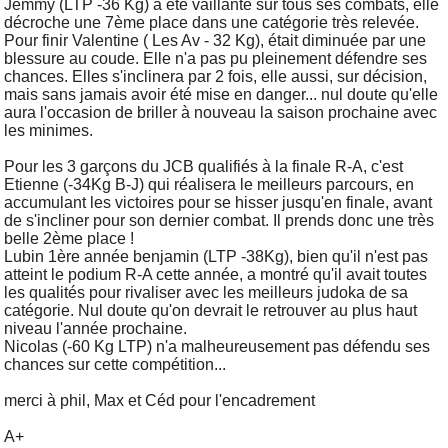
Jemmy (LTP -36 Kg) a été vaillante sur tous ses combats, elle
décroche une 7ème place dans une catégorie très relevée.
Pour finir Valentine ( Les Av - 32 Kg), était diminuée par une
blessure au coude. Elle n'a pas pu pleinement défendre ses
chances. Elles s'inclinera par 2 fois, elle aussi, sur décision,
mais sans jamais avoir été mise en danger... nul doute qu'elle
aura l'occasion de briller à nouveau la saison prochaine avec
les minimes.
Pour les 3 garçons du JCB qualifiés à la finale R-A, c'est
Etienne (-34Kg B-J) qui réalisera le meilleurs parcours, en
accumulant les victoires pour se hisser jusqu'en finale, avant
de s'incliner pour son dernier combat. Il prends donc une très
belle 2ème place !
Lubin 1ère année benjamin (LTP -38Kg), bien qu'il n'est pas
atteint le podium R-A cette année, a montré qu'il avait toutes
les qualités pour rivaliser avec les meilleurs judoka de sa
catégorie. Nul doute qu'on devrait le retrouver au plus haut
niveau l'année prochaine.
Nicolas (-60 Kg LTP) n'a malheureusement pas défendu ses
chances sur cette compétition...
merci à phil, Max et Céd pour l'encadrement
A+