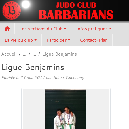
Panneau de gestion des cookies
Les sections du Club
Infos pratiques
La vie du club
Participer
Contact-Plan
Accueil
Ligue Benjamins
Ligue Benjamins
Publiée le
29 mai 2014
par
Julien Valencony