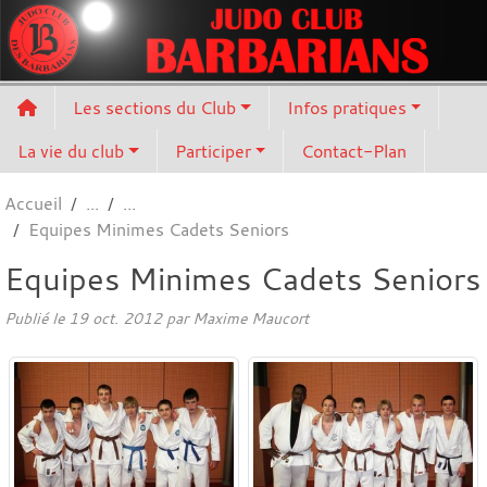
Panneau de gestion des cookies
Les sections du Club
Infos pratiques
La vie du club
Participer
Contact-Plan
Accueil
Equipes Minimes Cadets Seniors
Equipes Minimes Cadets Seniors
Publié le
19 oct. 2012
par
Maxime Maucort