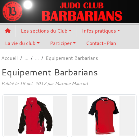
Panneau de gestion des cookies
Les sections du Club
Infos pratiques
La vie du club
Participer
Contact-Plan
Accueil
Equipement Barbarians
Equipement Barbarians
Publié le
19 oct. 2012
par
Maxime Maucort